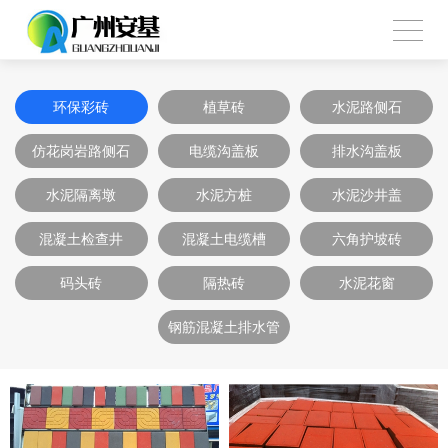
环保彩砖
植草砖
水泥路侧石
仿花岗岩路侧石
电缆沟盖板
排水沟盖板
水泥隔离墩
水泥方桩
水泥沙井盖
混凝土检查井
混凝土电缆槽
六角护坡砖
码头砖
隔热砖
水泥花窗
钢筋混凝土排水管