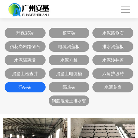
环保彩砖
植草砖
水泥路侧石
仿花岗岩路侧石
电缆沟盖板
排水沟盖板
水泥隔离墩
水泥方桩
水泥沙井盖
混凝土检查井
混凝土电缆槽
六角护坡砖
码头砖
隔热砖
水泥花窗
钢筋混凝土排水管