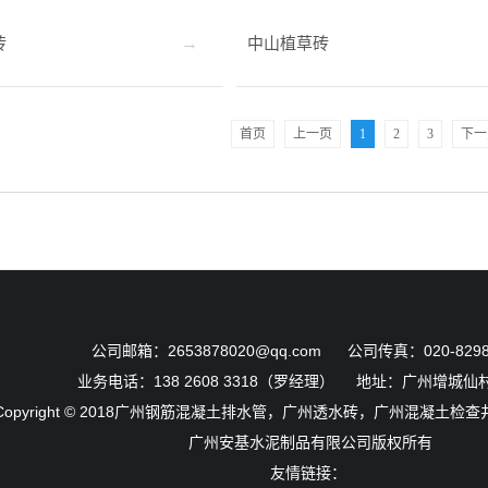
砖
中山植草砖
首页
上一页
1
2
3
下一
公司邮箱：2653878020@qq.com 公司传真：020-8298
业务电话：138 2608 3318（罗经理） 地址：广州增城仙
Copyright © 2018
广州钢筋混凝土排水管，广州透水砖，广州混凝土检查
广州安基水泥制品有限公司版权所有
友情链接：