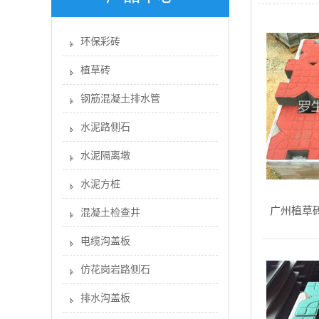
环保彩砖
植草砖
钢筋混凝土排水管
水泥路侧石
水泥隔离墩
水泥方桩
广州植草
混凝土检查井
电缆沟盖板
仿花岗岩路侧石
排水沟盖板