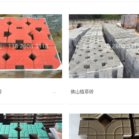
砖
佛山植草砖