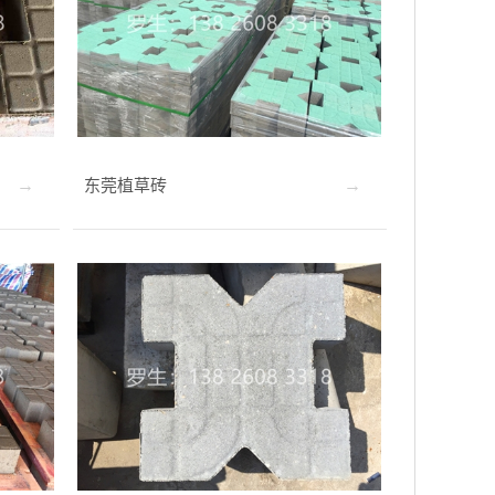
东莞植草砖