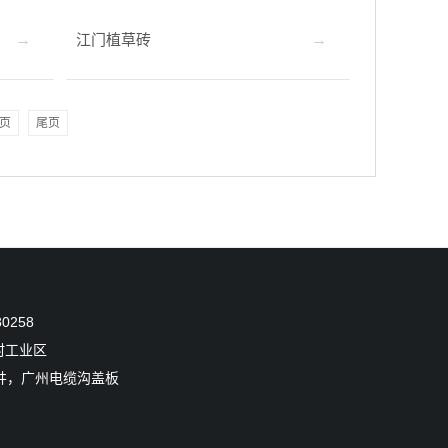
江门植草砖
页
尾页
0258
村工业区
井，广州电缆沟盖板