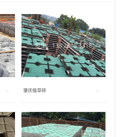
肇庆植草砖