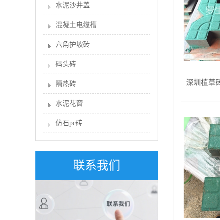
水泥沙井盖
混凝土电缆槽
六角护坡砖
码头砖
深圳植草
隔热砖
水泥花窗
仿石pc砖
联系我们