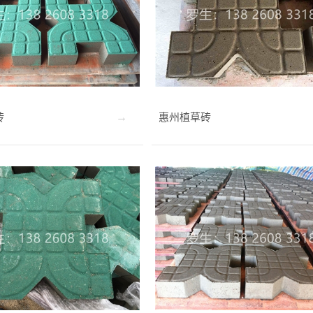
砖
惠州植草砖