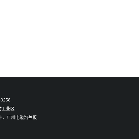
0258
村工业区
井，广州电缆沟盖板