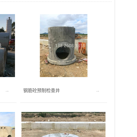
钢筋砼预制检查井