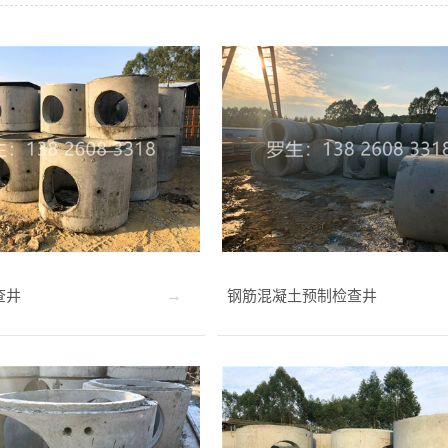
查井
钢筋混凝土预制检查井