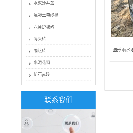
水泥沙井盖
混凝土电缆槽
六角护坡砖
码头砖
圆形雨水
隔热砖
水泥花窗
仿石pc砖
联系我们