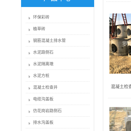
环保彩砖
植草砖
钢筋混凝土排水管
水泥路侧石
水泥隔离墩
水泥方桩
混凝土检
混凝土检查井
电缆沟盖板
仿花岗岩路侧石
排水沟盖板