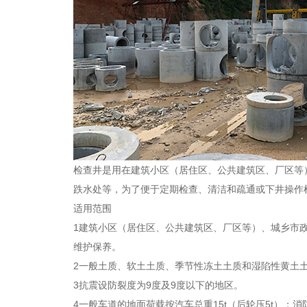
检查井是用在建筑小区（居住区、公共建筑区、厂区等
跌水处等，为了便于定期检查、清洁和疏通或下井操作
适用范围
1建筑小区（居住区、公共建筑区、厂区等）、城乡市
维护保养。
2一般土质、软土土质、季节性冻土土质和湿陷性黄土
3抗震设防裂度为
9
度及
9
度以下的地区。
4一般车道的地面荷载按汽车总重
15t
（后轮压
5t
）；消