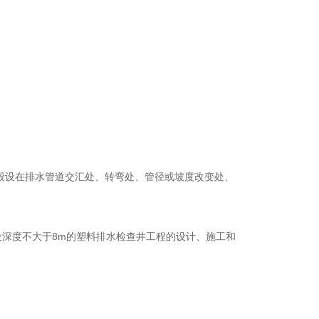
般设在排水管道交汇处、转弯处、管径或坡度改变处、
设深度不大于
8m
的塑料排水检查井工程的设计、施工和