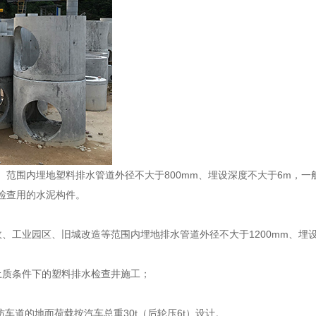
）范围内埋地塑料排水管道外径不大于
800mm
、埋设深度不大于
6m
，一
检查用的水泥构件。
政、工业园区、旧城改造等范围内埋地排水管道外径不大于
1200mm
、埋
土质条件下的塑料排水检查井施工；
防车道的地面荷载按汽车总重
30t
（后轮压
6t
）设计。