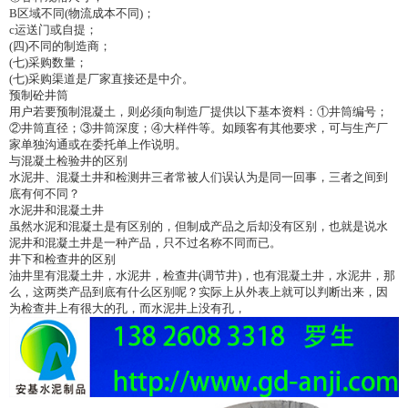
B
区域不同
(
物流成本不同
)
；
c
运送门或自提；
(
四
)
不同的制造商；
(
七
)
采购数量；
(
七
)
采购渠道是厂家直接还是中介。
预制砼井筒
用户若要预制混凝土，则必须向制造厂提供以下基本资料：①井筒编号；
②井筒直径；③井筒深度；④大样件等。如顾客有其他要求，可与生产厂
家单独沟通或在委托单上作说明。
与混凝土检验井的区别
水泥井、混凝土井和检测井三者常被人们误认为是同一回事，三者之间到
底有何不同？
水泥井和混凝土井
虽然水泥和混凝土是有区别的，但制成产品之后却没有区别，也就是说水
泥井和混凝土井是一种产品，只不过名称不同而已。
井下和检查井的区别
油井里有混凝土井，水泥井，检查井
(
调节井
)
，也有混凝土井，水泥井，那
么，这两类产品到底有什么区别呢？实际上从外表上就可以判断出来，因
为检查井上有很大的孔，而水泥井上没有孔，