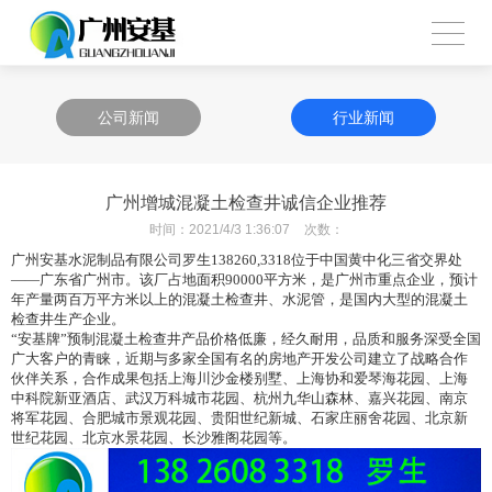
公司新闻
行业新闻
广州增城混凝土检查井诚信企业推荐
时间：
2021/4/3 1:36:07
次数：
广州安基水泥制品有限公司罗生
138260,3318
位于中国黄中化三省交界处
——
广东省广州市。该厂占地面积
90000
平方米，是广州市重点企业，预计
年产量两百万平方米以上的混凝土检查井、水泥管，是国内大型的混凝土
检查井生产企业。
“安基牌”预制混凝土检查井产品价格低廉，经久耐用，品质和服务深受全国
广大客户的青睐，近期与多家全国有名的房地产开发公司建立了战略合作
伙伴关系，合作成果包括上海川沙金楼别墅、上海协和爱琴海花园、上海
中科院新亚酒店、武汉万科城市花园、杭州九华山森林、嘉兴花园、南京
将军花园、合肥城市景观花园、贵阳世纪新城、石家庄丽舍花园、北京新
世纪花园、北京水景花园、长沙雅阁花园等。