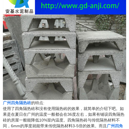
广州四角隔热砖
的特点
:
使用了四角隔热砖和没有使用隔热砖的效果，就简单的介绍下吧。如
果是在夏日在广州的温度一般都会在
36
度左右，如果有铺设四角隔热
砖的房屋一般
能降低
10%
室内温度
。四角隔热砖与传统隔热材料不
同，
6mm
的厚度就能带来传统隔热材料
3-5
倍的效果。而且
广州四角