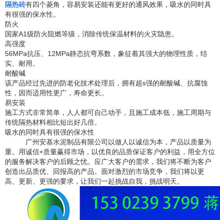
隔热砖
有四个菱角，容易安装还能有更好的通风效果，吸水的同时具
有很强的保水性。
防火
国家
A1
级防火阻燃等级，消除传统保温材料的火灾隐患。
高强度
56MPa
抗压、
12MPa
静态抗弯系数，象征着其强大的物理性质，结
实、耐用。
耐酸碱
该产品经过先进的防老化技术处理后，拥有超
s
强的耐酸碱、抗腐蚀
性，因而适用性更广，寿命更长。
易安装
施工方式非常简单，人人都可自己动手，且施工成本低，施工周期与
传统隔热材料相比短出好几倍。
吸水的同时具有很强的保水性
广州安基水泥制品有限公司以
做人以诚信为本，产品以质量为
重。用诚信
+
质量赢得市场，以优良的品质保证客户的利益，用全方位
的服务解决客户的后顾之忧。应广大客户的需求，我们将不断为客户
创造出品质优、回报高的产品。面对激烈的市场竞争，我们将以更
高、更新、更强的要求，
让我们一起
挑战自我，挑战明天
。