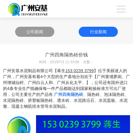
公司新闻
行业新闻
广州四角隔热砖价钱
时间：
2019/7/3 11:33:06
次数：
广州安基水泥制品有限公司【蒋生
153 0239 3799
】位于美丽迷人的
广州，广州安基有着
4
个大型的生产基地分别在于【广州黄埔萝岗、广
州增城仙村、广州白云人和、广州从化太平、】，公司还有国外进口
的
4
条专业生产线确保每一件产品都能达到国家检验标准方可出厂使
用，公司主要生产的产品有
广州四角隔热砖
、隔热砖、泡沫隔热砖、
水泥隔热砖、挤塑板隔热砖、透水砖、水泥路沿石、水泥盖板、水泥
墩、混凝土钢筋排水管等水泥制品。