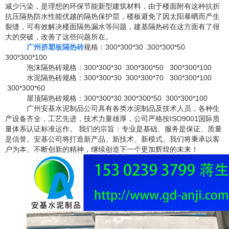
减少污染，是理想的环保节能新型建筑材料，由于楼面附有这种抗折
抗压隔热防水性能优越的隔热保护层，楼板避免了因太阳暴晒而产生
裂缝，可有效解决楼面隔热漏水等问题，建基隔热砖在这方面有了很
大的突破，改善了这些问题所在。
广州挤塑板隔热砖
规格：
300*300*30 300*300*50
300*300*100
泡沫隔热砖规格：
300*300*30 300*300*50 300*300*100
水泥隔热砖规格：
300*300*30 300*300*70 300*300*100
300*300*60
屋顶隔热砖规格：
300*300*30 300*300*50 300*300*100
广州
安基水泥制品
公司具有各类水泥制品及技术人员，各种生
产设备齐全，工艺先进，技术力量雄厚，公司严格按
ISO9001
国际质
量体系认证标准运作。 我们的宗旨：专业是基础、服务是保证、质量
是信誉。
安基
公司将打造新产品、新技术、新模式。我们将秉承以客
户为本、不断创新的精神，继续创造下一个更加辉煌的未来！