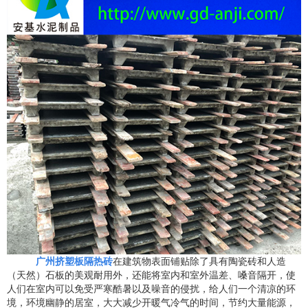
广州挤塑板隔热砖
在建筑物表面铺贴除了具有陶瓷砖和人造
（天然）石板的美观耐用外，还能将室内和室外温差、嗓音隔开，使
人们在室内可以免受严寒酷暑以及噪音的侵扰，给人们一个清凉的环
境，环境幽静的居室，大大减少开暖气冷气的时间，节约大量能源，