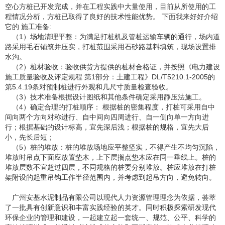
空心方桩已开发完成，并在工程实践中大量使用，目前从所使用的工
程情况分析，方桩已取得了良好的技术性能优势。 下面我来好好介绍
它的 施工准备:
（1）
场地清理平整：为满足打桩机及管桩运输车辆的通行，场内道
路采用毛石铺筑并压实，打桩范围采用石砂路基料填筑，现场设置排
水沟。
（2）
桩材验收：验收供货方提供的桩材合格证，并按照《电力建设
施工质量验收及评定规程
第
1部分：土建工程》DL/T5210.1-2005的
第5.4.19条对预制桩进行外观和几尺寸质量检查验收。
（3）技术准备根据设计图纸和其他条件确定采用静压法施工。
（4）
确定合理的打桩顺序：
根据桩的密集程度，打桩可采用自中
间向两个方向对称进行、自中间向四周进行、自一侧向单一方向进
行；根据基础的设计标高，宜先深后浅；根据桩的规格，宜先大后
小，先长后短；
（5）桩的堆放：桩的堆放场地应平整坚实，不得产生不均匀沉陷，
堆放时吊点下面应放置垫木，上下层搁点垫木应在同一垂线上。桩的
堆放层数不宜超过四层，不同规格的桩要分别堆放。桩应堆放在打桩
架附设的起重吊钩工作半径范围内，并考虑到起吊方向，避免转向。
广州安基水泥制品有限公司以现代人力资源管理理念为依据，荟萃
了一批具有创新意识和丰富实践经验的英才。同时积极探索研发现代
环保企业的管理和建设，一起建立起一套统一、规范、公平、科学的