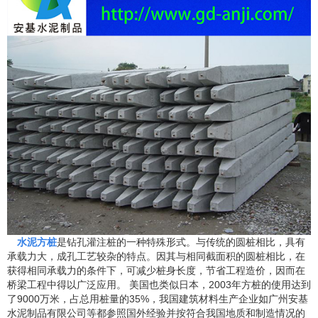
水泥方桩
是钻孔灌注桩的一种特殊形式。与传统的圆桩相比，具有
承载力大，成孔工艺较杂的特点。因其与相同截面积的圆桩相比，在
获得相同承载力的条件下，可减少桩身长度，节省工程造价，因而在
桥梁工程中得以广泛应用。
美国也类似日本，
2003年方桩的使用达到
了9000万米，占总用桩量的35%，我国建筑材料生产企业如广州安基
水泥制品有限公司等都参照国外经验并按符合我国地质和制造情况的