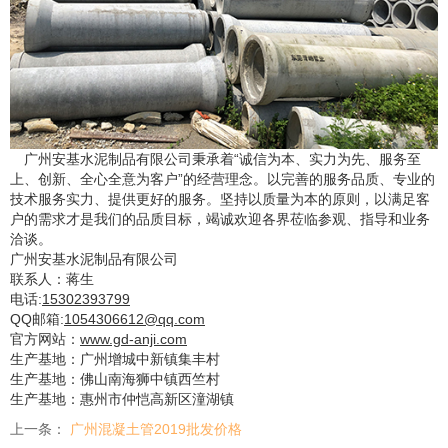
广州
安基水泥制品
有限公司秉承着
“
诚信为本、实力为先、服务至
上、创新、全心全意为客户
”
的经营理念。以完善的服务品质、专业的
技术服务实力、提供更好的服务。坚持以质量为本的原则，以满足客
户的需求才是我们的品质目标，竭诚欢迎各界莅临参观、指导和业务
洽谈。
广州安基水泥制品有限公司
联系人：蒋生
电话
:
15302393799
QQ
邮箱
:
1054306612@qq.com
官方网站：
www.gd-anji.com
生产基地：广州增城中新镇集丰村
生产基地：佛山南海狮中镇西竺村
生产基地：惠州市仲恺高新区潼湖镇
上一条：
广州混凝土管2019批发价格