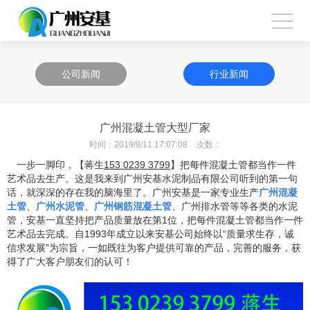
公司新闻
行业新闻
广州混凝土管大型厂家
时间：
2019/8/11 17:07:08
次数：
一步一脚印，【蒋生
153 0239 3799
】把每件混凝土管都当作一件
艺术品去生产。这是我来到广州安基水泥制品有限公司听到的第一句
话，就深深的存在我的脑海里了。广州安基是一家专业生产
广州混凝
土管
、
广州水泥管
、
广州钢筋混凝土管
、广州排水管等等各类的水泥
管，安基一直坚持把产品质量放在第
1
位，把每件混凝土管都当作一件
艺术品去完成。自
1993
年成立以来安基公司始终以“质量求生存，诚
信求发展”为宗旨，一如既往为客户提供可靠的产品，完善的服务，获
得了广大客户朋友们的认可！